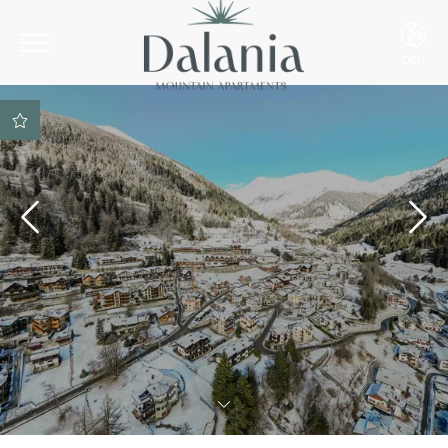
DEU
ITA
ENG
DEU
Bestpreisgarantie
SPA-Zugang bei der
Reservierung inbegriffen
Parkplatz inbegriffen
Beste Zahlungs- und
Stornierungsbedingungen
Skiraum inklusive