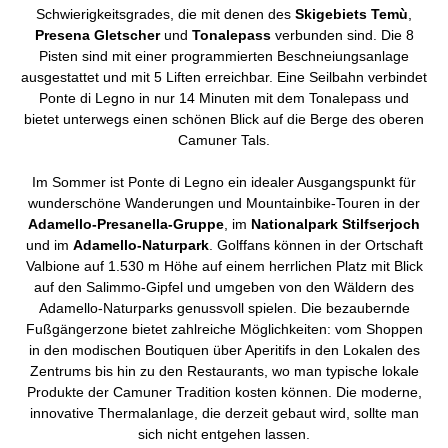
Schwierigkeitsgrades, die mit denen des
Skigebiets Temù
,
Presena Gletscher
und
Tonalepass
verbunden sind. Die 8
Pisten sind mit einer programmierten Beschneiungsanlage
ausgestattet und mit 5 Liften erreichbar. Eine Seilbahn verbindet
Ponte di Legno in nur 14 Minuten mit dem Tonalepass und
bietet unterwegs einen schönen Blick auf die Berge des oberen
Camuner Tals.
Im Sommer ist Ponte di Legno ein idealer Ausgangspunkt für
wunderschöne Wanderungen und Mountainbike-Touren in der
Adamello-Presanella-Gruppe
, im
Nationalpark Stilfserjoch
und im
Adamello-Naturpark
. Golffans können in der Ortschaft
Valbione auf 1.530 m Höhe auf einem herrlichen Platz mit Blick
auf den Salimmo-Gipfel und umgeben von den Wäldern des
Adamello-Naturparks genussvoll spielen. Die bezaubernde
Fußgängerzone bietet zahlreiche Möglichkeiten: vom Shoppen
in den modischen Boutiquen über Aperitifs in den Lokalen des
Zentrums bis hin zu den Restaurants, wo man typische lokale
Produkte der Camuner Tradition kosten können. Die moderne,
innovative Thermalanlage, die derzeit gebaut wird, sollte man
sich nicht entgehen lassen.