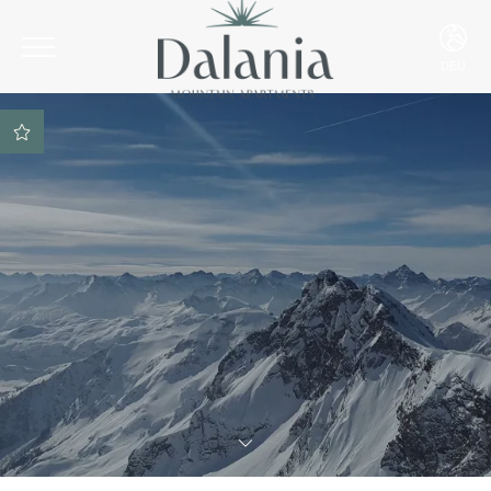
DEU
ITA
ENG
DEU
Bestpreisgarantie
SPA-Zugang bei der
Reservierung inbegriffen
Parkplatz inbegriffen
Beste Zahlungs- und
Stornierungsbedingungen
Skiraum inklusive