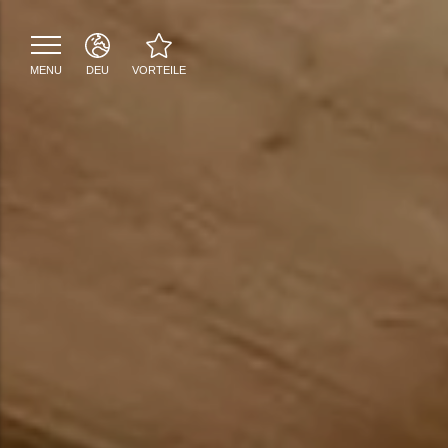
MENU
DEU
VORTEILE
ITA
Bestpreisgarantie
ENG
SPA-Zugang bei der
DEU
Reservierung inbegriffen
Parkplatz inbegriffen
Beste Zahlungs- und
Stornierungsbedingungen
Skiraum inklusive